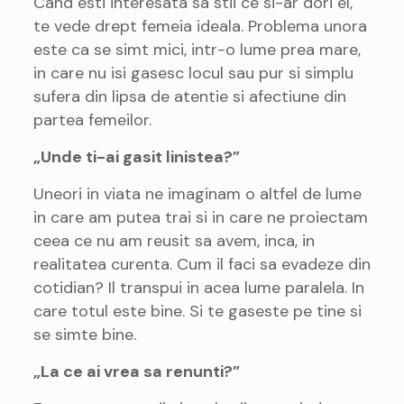
Cand esti interesata sa stii ce si-ar dori el,
te vede drept femeia ideala. Problema unora
este ca se simt mici, intr-o lume prea mare,
in care nu isi gasesc locul sau pur si simplu
sufera din lipsa de atentie si afectiune din
partea femeilor.
„Unde ti-ai gasit linistea?”
Uneori in viata ne imaginam o altfel de lume
in care am putea trai si in care ne proiectam
ceea ce nu am reusit sa avem, inca, in
realitatea curenta. Cum il faci sa evadeze din
cotidian? Il transpui in acea lume paralela. In
care totul este bine. Si te gaseste pe tine si
se simte bine.
„La ce ai vrea sa renunti?”