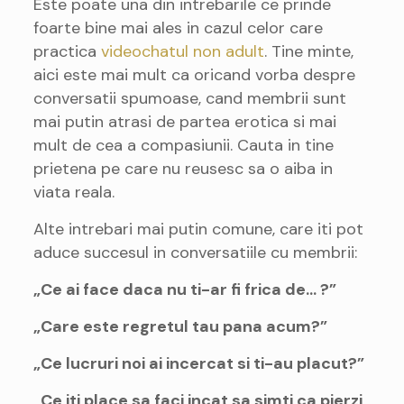
Este poate una din intrebarile ce prinde
foarte bine mai ales in cazul celor care
practica
videochatul non adult
. Tine minte,
aici este mai mult ca oricand vorba despre
conversatii spumoase, cand membrii sunt
mai putin atrasi de partea erotica si mai
mult de cea a compasiunii. Cauta in tine
prietena pe care nu reusesc sa o aiba in
viata reala.
Alte intrebari mai putin comune, care iti pot
aduce succesul in conversatiile cu membrii:
„Ce ai face daca nu ti-ar fi frica de… ?”
„Care este regretul tau pana acum?”
„Ce lucruri noi ai incercat si ti-au placut?”
„Ce iti place sa faci incat sa simti ca pierzi