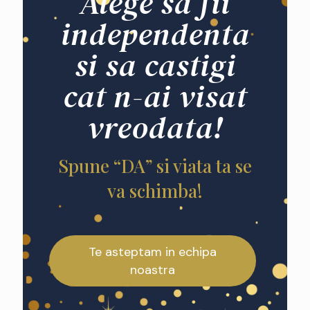
Alege sa fii
independenta
si sa castigi
cat n-ai visat
vreodata!
Spune “DA” si viata ta se
va schimba!
Te asteptam in echipa
noastra