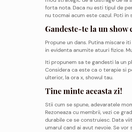
forta nota. Daca nu esti tipul de p
nu tocmai acum este cazul. Poti in s
Gandeste-te la un show c
Propune un dans. Putina miscare iti v
in evidenta anumite atuuri fizice. 
Iti propunem sa te gandesti la un pl
Considera ca este ca o terapie si pe
ulterior, la ora x, showul tau.
Tine minte aceasta zi!
Stii cum se spune, adevaratele mome
Rezoneaza cu membrii, vezi ce grad d
durabile ce se construiesc. Data vii
umarul cand ai avut nevoie. Se vor s