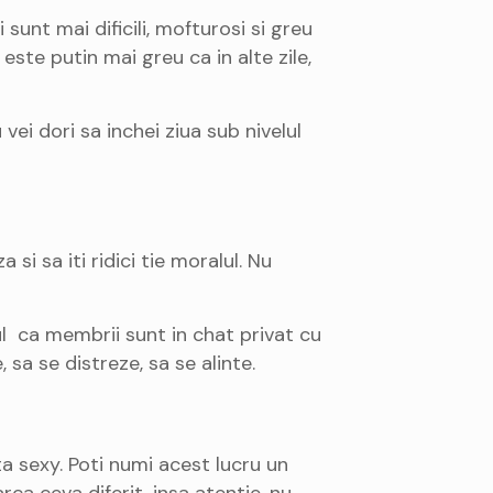
sunt mai dificili, mofturosi si greu
ste putin mai greu ca in alte zile,
vei dori sa inchei ziua sub nivelul
i sa iti ridici tie moralul. Nu
ul ca membrii sunt in chat privat cu
sa se distreze, sa se alinte.
a sexy. Poti numi acest lucru un
ca ceva diferit, insa atentie, nu