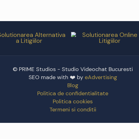
© PRIME Studios - Studio Videochat Bucuresti
SEO made with ❤️ by
eAdvertising
Blog
Politica de confidentialitate
Politica cookies
Termeni si conditii