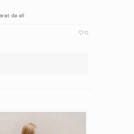
rat de el!
0