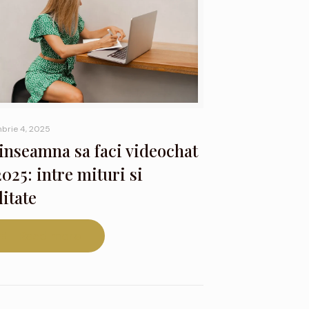
brie 4, 2025
inseamna sa faci videochat
2025: intre mituri si
litate
Read more