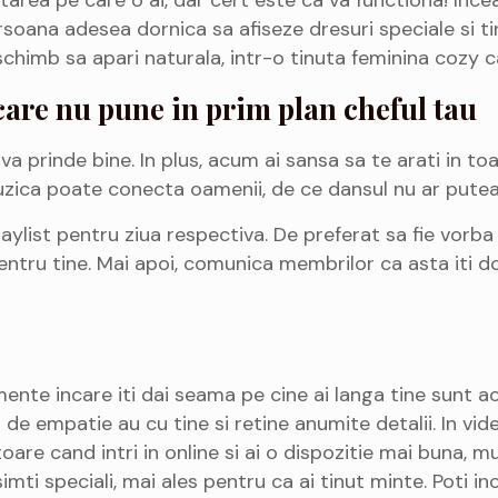
ersoana adesea dornica sa afiseze dresuri speciale si 
chimb sa apari naturala, intr-o tinuta feminina cozy c
are nu pune in prim plan cheful tau
a prinde bine. In plus, acum ai sansa sa te arati in toa
Muzica poate conecta oamenii, de ce dansul nu ar putea 
aylist pentru ziua respectiva. De preferat sa fie vorba 
ntru tine. Mai apoi, comunica membrilor ca asta iti dor
nte incare iti dai seama pe cine ai langa tine sunt ace
e empatie au cu tine si retine anumite detalii. In vide
toare cand intri in online si ai o dispozitie mai buna, m
imti speciali, mai ales pentru ca ai tinut minte. Poti i