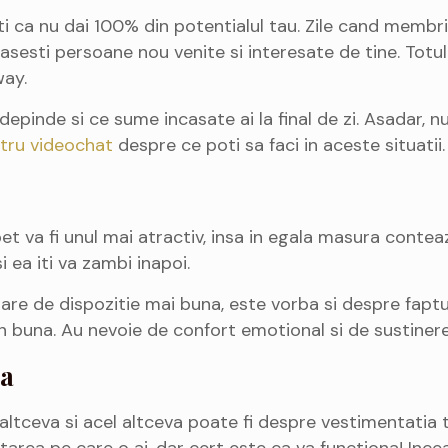
ti ca nu dai 100% din potentialul tau. Zile cand membrii 
sesti persoane nou venite si interesate de tine. Totul e
way.
depinde si ce sume incasate ai la final de zi. Asadar, nu 
ntru videochat
despre ce poti sa faci in aceste situatii.
va fi unul mai atractiv, insa in egala masura conteaza s
 ea iti va zambi inapoi.
stare de dispozitie mai buna, este vorba si despre fapt
in buna. Au nevoie de confort emotional si de sustinere, 
ia
altceva si acel altceva poate fi despre vestimentatia t
area pe care o ai, dar cert este ca va functiona! Incear