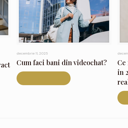
decembrie 11, 2025
decem
Cum faci bani din videochat?
Ce 
ract
in 
Read more
rea