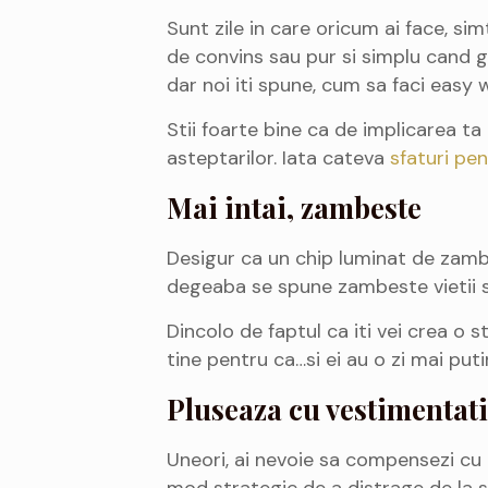
Sunt zile in care oricum ai face, sim
de convins sau pur si simplu cand ga
dar noi iti spune, cum sa faci easy 
Stii foarte bine ca de implicarea ta 
asteptarilor. Iata cateva
sfaturi pe
Mai intai, zambeste
Desigur ca un chip luminat de zambet 
degeaba se spune zambeste vietii si
Dincolo de faptul ca iti vei crea o 
tine pentru ca…si ei au o zi mai put
Pluseaza cu vestimentat
Uneori, ai nevoie sa compensezi cu 
mod strategic de a distrage de la st