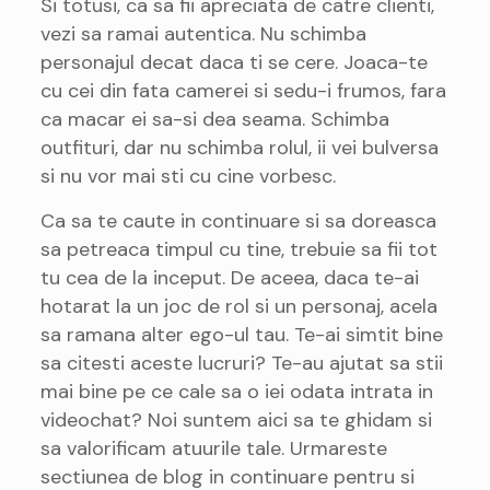
Si totusi, ca sa fii apreciata de catre clienti,
vezi sa ramai autentica. Nu schimba
personajul decat daca ti se cere. Joaca-te
cu cei din fata camerei si sedu-i frumos, fara
ca macar ei sa-si dea seama. Schimba
outfituri, dar nu schimba rolul, ii vei bulversa
si nu vor mai sti cu cine vorbesc.
Ca sa te caute in continuare si sa doreasca
sa petreaca timpul cu tine, trebuie sa fii tot
tu cea de la inceput. De aceea, daca te-ai
hotarat la un joc de rol si un personaj, acela
sa ramana alter ego-ul tau. Te-ai simtit bine
sa citesti aceste lucruri? Te-au ajutat sa stii
mai bine pe ce cale sa o iei odata intrata in
videochat? Noi suntem aici sa te ghidam si
sa valorificam atuurile tale. Urmareste
sectiunea de blog in continuare pentru si