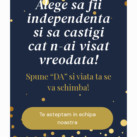
Alege sa fii
independenta
si sa castigi
cat n-ai visat
vreodata!
Spune “DA” si viata ta se
va schimba!
Te asteptam in echipa
noastra