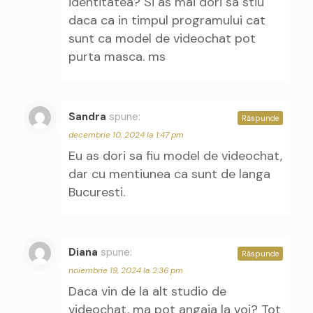
identitatea? Si as mai dori sa stiu
daca ca in timpul programului cat
sunt ca model de videochat pot
purta masca. ms
Sandra
spune:
Răspunde
decembrie 10, 2024 la 1:47 pm
Eu as dori sa fiu model de videochat,
dar cu mentiunea ca sunt de langa
Bucuresti.
Diana
spune:
Răspunde
noiembrie 19, 2024 la 2:36 pm
Daca vin de la alt studio de
videochat, ma pot angaja la voi? Tot