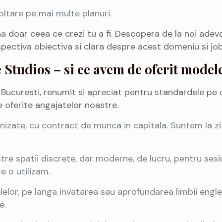
ltare pe mai multe planuri.
doar ceea ce crezi tu a fi. Descopera de la noi adevaru
pectiva obiectiva si clara despre acest domeniu si job
Studios – si ce avem de oferit model
ucuresti, renumit si apreciat pentru standardele pe c
e oferite angajatelor noastre.
anizate, cu contract de munca in capitala. Suntem la zi
tre spatii discrete, dar moderne, de lucru, pentru sesi
e o utilizam.
lelor, pe langa invatarea sau aprofundarea limbii engl
e.