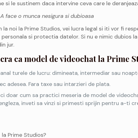
 si le sustinem daca intervine ceva care le deranjeaza 
 A face o munca nesigura si dubioasa
 la noi la Prime Studios, vei lucra legal si iti vor fi re
personala si protectia datelor. Si nu e nimic dubios la
in jur.
lucra ca model de videochat la Prime S
amanal turele de lucru: dimineata, intermediar sau noapt
trec adesea. Fara taxe sau intarzieri de plata.
aici doar cum sa practici meseria de model de videochat
ngleza, inveti sa vinzi si primesti sprijin pentru a-ti 
t la Prime Studios?