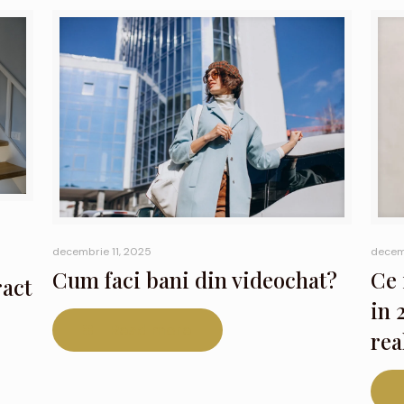
decembrie 11, 2025
decem
Cum faci bani din videochat?
Ce 
ract
in 
Read more
rea