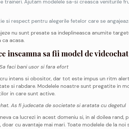
 de traineri. Ajutam modelele sa-si creasca veniturile f
ie si respect pentru alegerile fetelor care se angajeaza
ajeze nu sunt presate sa indeplineasca anumite targetu
a ca acasa.
ce inseamna sa fii model de videochat
Sa faci bani usor si fara efort
lucru intens si obositor, dar tot este impus un ritm aler
tate si rabdare. Modelele noastre sunt pregatite in mo
lor in care sunt active.
at. As fi judecata de societate si aratata cu degetul
neva ca lucrezi in acest domeniu si, in al doilea rand, pr
, doar cu avantaje mai mari. Toate modelele de la noi 