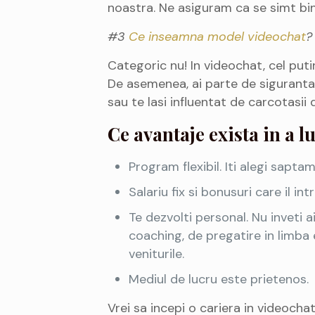
noastra. Ne asiguram ca se simt bine
#3
Ce inseamna model videochat
?
Categoric nu! In videochat, cel putin
De asemenea, ai parte de siguranta 
sau te lasi influentat de carcotasii d
Ce avantaje exista in a 
Program flexibil. Iti alegi sapt
Salariu fix si bonusuri care il in
Te dezvolti personal. Nu inveti 
coaching, de pregatire in limba e
veniturile.
Mediul de lucru este prietenos.
Vrei sa incepi o cariera in videocha