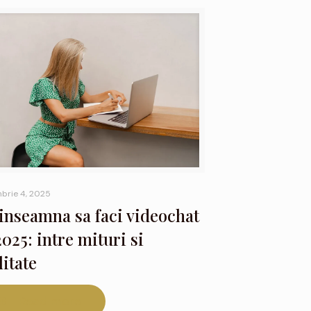
brie 4, 2025
inseamna sa faci videochat
2025: intre mituri si
litate
Read more