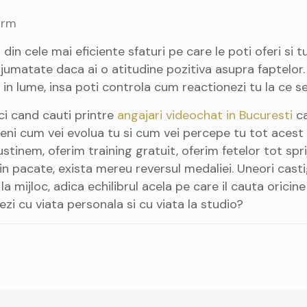
orm
in cele mai eficiente sfaturi pe care le poti oferi si t
pe jumatate daca ai o atitudine pozitiva asupra faptelor
 in lume, insa poti controla cum reactionezi tu la ce s
ci cand cauti printre
angajari videochat in Bucuresti
ca
imeni cum vei evolua tu si cum vei percepe tu tot acest
ustinem, oferim training gratuit, oferim fetelor tot spr
 Din pacate, exista mereu reversul medaliei. Uneori casti
a la mijloc, adica echilibrul acela pe care il cauta oricine
ezi cu viata personala si cu viata la studio?