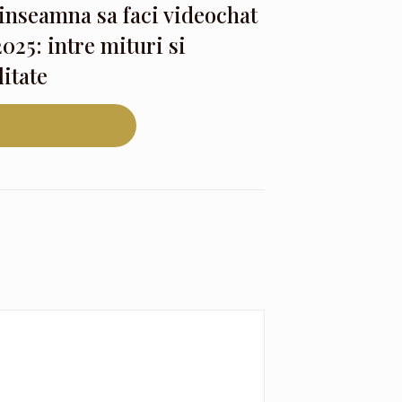
inseamna sa faci videochat
2025: intre mituri si
litate
Read more