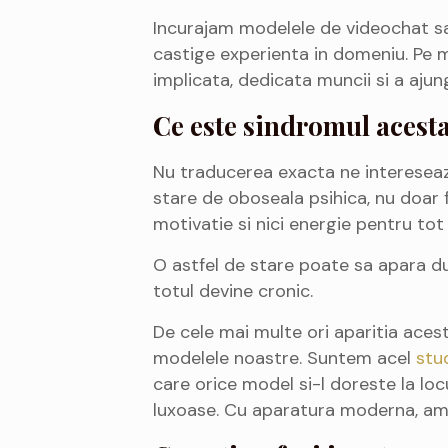
Incurajam modelele de videochat sa 
castige experienta in domeniu. Pe masu
implicata, dedicata muncii si a aju
Ce este sindromul acest
Nu traducerea exacta ne intereseaza
stare de oboseala psihica, nu doar fi
motivatie si nici energie pentru tot 
O astfel de stare poate sa apara du
totul devine cronic.
De cele mai multe ori aparitia aces
modelele noastre. Suntem acel
stu
care orice model si-l doreste la loc
luxoase. Cu aparatura moderna, ame