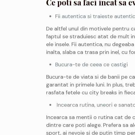
Ce poti sa faci incat sa e
Fii autentica si traieste autenti
De altfel unul din motivele pentru 
faptul se straduiesc atat de mult i
ele insele. Fii autentica, nu degea
inalta, slaba ca trasa prin inel, cu
Bucura-te de ceea ce castigi
Bucura-te de viata si de banii pe car
garantat in primele luni. In plus, tr
rasfata fetele cu city breaks in fiec
Incearca rutina, uneori e sanat
Incearca sa mentii o rutina cat de c
dintre care poti alege. Prefera sa al
sport, ai nevoie si de putin timp pen