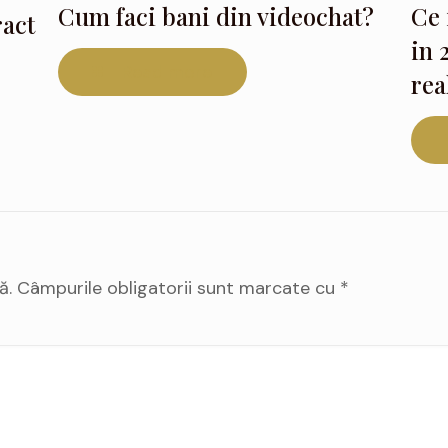
Cum faci bani din videochat?
Ce 
ract
in 
Read more
rea
ă.
Câmpurile obligatorii sunt marcate cu
*