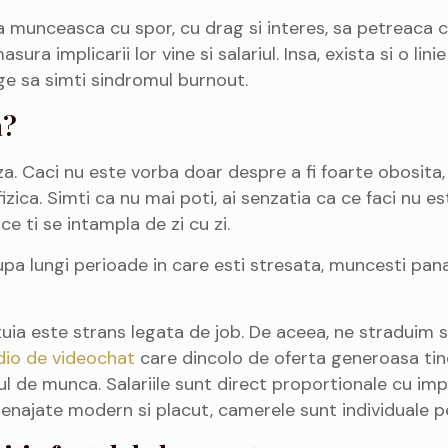
munceasca cu spor, cu drag si interes, sa petreaca cat
ra implicarii lor vine si salariul. Insa, exista si o linie
nge sa simti sindromul burnout.
a?
. Caci nu este vorba doar despre a fi foarte obosita,
zica. Simti ca nu mai poti, ai senzatia ca ce faci nu este
ce ti se intampla de zi cu zi.
pa lungi perioade in care esti stresata, muncesti pana
tuia este strans legata de job. De aceea, ne straduim 
dio de videochat
care dincolo de oferta generoasa tine
ul de munca. Salariile sunt direct proportionale cu imp
najate modern si placut, camerele sunt individuale p