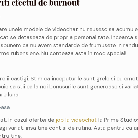
viti efectul de burnout
c
care unele modele de videochat nu reusesc sa acumuleze
ncat se detaseaza de propria personalitate. Incearca s
ba spunem ca nu avem standarde de frumusete in randul
 forme rubensiene. Nu conteaza asta in mod special!
e ii castigi. Stim ca inceputurile sunt grele si cu emoti
ebuie sa stii ca la noi bonusurile sunt generoase si vari
are luna.
oasa
at. In cazul ofertei de
job la videochat
la Prime Studio
egi variat, insa tine cont si de rutina. Asta pentru ca a
tru tine.