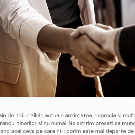
n de noi. In zilele actuale anxietatea, depresia si multe
randul tinerilor si nu numai. Ne simtim presati sa mun
cand acel ceva pe care ni-l dorim este mai departe de 