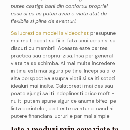
putea castiga bani din confortul propriei
case si ca as putea avea o viata atat de
flexibila si plina de aventuri.
Sa lucrezi ca model la videochat
presupune
mai mult decat sa fii in fata unui ecran si sa
discuti cu membrii. Aceasta este partea
practica sau propriu-zisa. Insa per general
viata ta se schimba. Ai mai multa incredere
in tine, esti mai sigura pe tine. Incepi sa ai o
alta perspectiva asupra vietii si sa iti setezi
idealuri mai inalte. Calatoresti mai des sau
poate ajungi sa iti indeplinesti orice moft –
nu iti putem spune sigur ce anume bifezi pe
lista dorintelor, cert este ca atunci cand ai
putere financiara lucrurile par mai simple.
Iata 3 moduri prin care viata ta